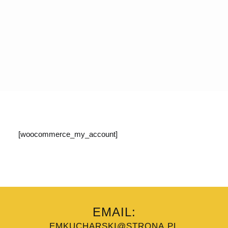
[woocommerce_my_account]
EMAIL:
EMKUCHARSKI@STRONA.PL